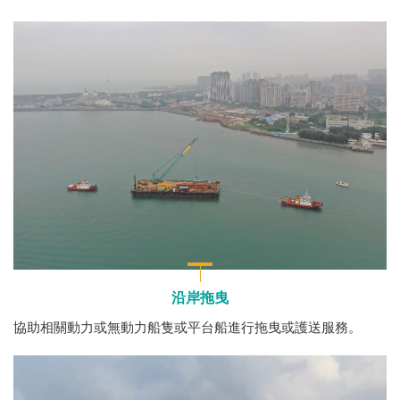
沿岸拖曳
協助相關動力或無動力船隻或平台船進行拖曳或護送服務。