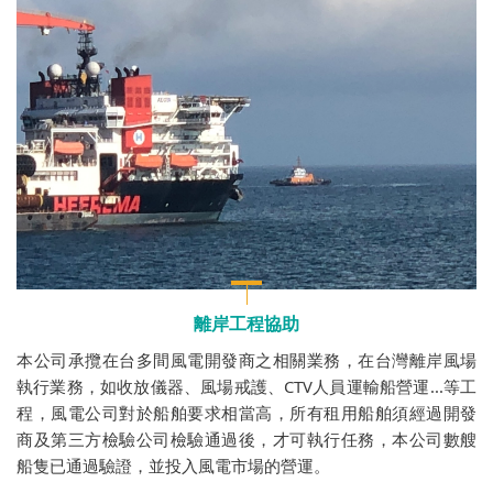
離岸工程協助
本公司承攬在台多間風電開發商之相關業務，在台灣離岸風場
執行業務，如收放儀器、風場戒護、CTV人員運輸船營運...等工
程，風電公司對於船舶要求相當高，所有租用船舶須經過開發
商及第三方檢驗公司檢驗通過後，才可執行任務，本公司數艘
船隻已通過驗證，並投入風電市場的營運。