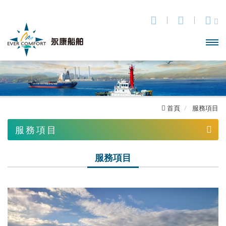
開啟
主選
單
首頁
服務項目
服務項目
港口拖船服務
服務項目
海難救助
沿岸拖曳
離岸工程協助