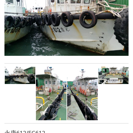
租賃交通船
永康612/EC612