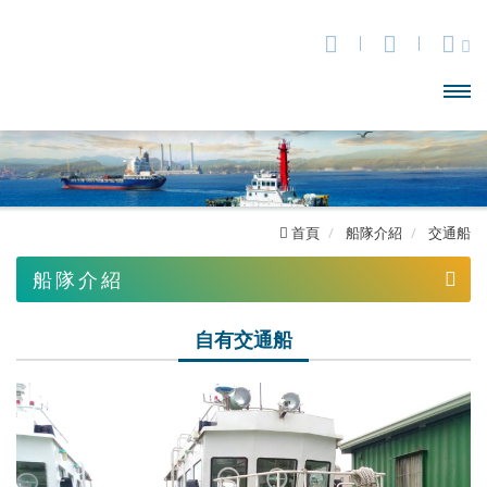
開啟
主選
單
首頁
船隊介紹
交通船
船隊介紹
拖船
自有交通船
工作船
交通船
自有交通船